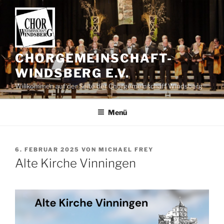
Zum
Inhalt
springen
CHORGEMEINSCHAFT-
WINDSBERG E.V.
Willkommen auf der Seite der Chorgemeinschaft Windsberg
Menü
VERÖFFENTLICHT
6. FEBRUAR 2025
VON
MICHAEL FREY
AM
Alte Kirche Vinningen