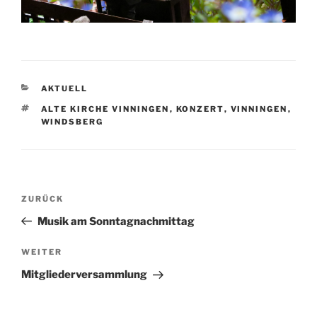
KATEGORIEN
AKTUELL
SCHLAGWÖRTER
ALTE KIRCHE VINNINGEN
,
KONZERT
,
VINNINGEN
,
WINDSBERG
Beitragsnavigation
Vorheriger
ZURÜCK
Beitrag
Musik am Sonntagnachmittag
Nächster
WEITER
Beitrag
Mitgliederversammlung