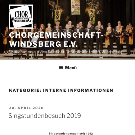
Zum
Inhalt
springen
CHORGEMEINSCHAFT-
WINDSBERG E.V.
Willkommen auf der Seite der Chorgemeinschaft Windsberg
Menü
KATEGORIE:
INTERNE INFORMATIONEN
VERÖFFENTLICHT
30. APRIL 2020
AM
Singstundenbesuch 2019