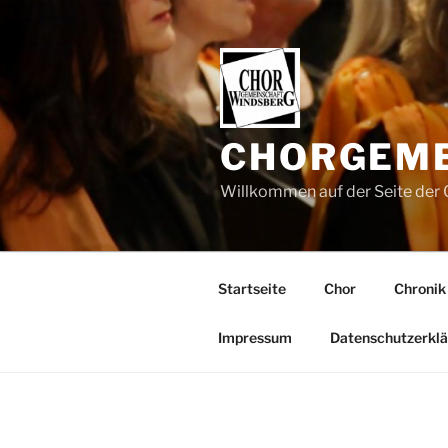
Zum
Inhalt
springen
CHORGEME
Willkommen auf der Seite de
Startseite
Chor
Chronik
Impressum
Datenschutzerkl