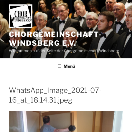
Zum
Inhalt
springen
CHORGEMEINSCHAFT-
WINDSBERG E.V.
Willkommen auf der Seite der Chorgemeinschaft Windsberg
Menü
WhatsApp_Image_2021-07-
16_at_18.14.31.jpeg