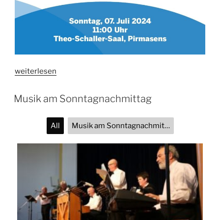
„Benetiz
weiterlesen
Matinee
am
Musik am Sonntagnachmittag
07.07.2024
im
All
Musik am Sonntagnachmittag
Theo-
Schaller-
Saal“