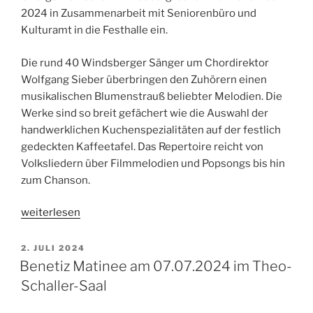
2024 in Zusammenarbeit mit Seniorenbüro und
Kulturamt in die Festhalle ein.
Die rund 40 Windsberger Sänger um Chordirektor
Wolfgang Sieber überbringen den Zuhörern einen
musikalischen Blumenstrauß beliebter Melodien. Die
Werke sind so breit gefächert wie die Auswahl der
handwerklichen Kuchenspezialitäten auf der festlich
gedeckten Kaffeetafel. Das Repertoire reicht von
Volksliedern über Filmmelodien und Popsongs bis hin
zum Chanson.
„Musik
weiterlesen
am
Sonntagnachmittag“
VERÖFFENTLICHT
2. JULI 2024
AM
Benetiz Matinee am 07.07.2024 im Theo-
Schaller-Saal