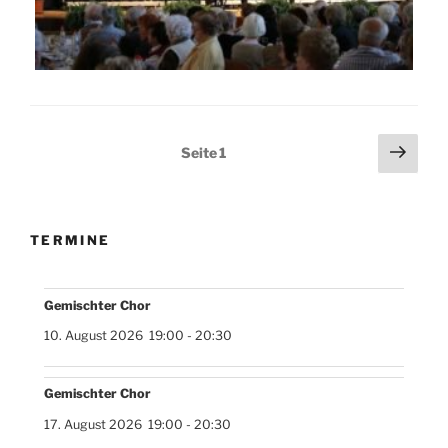
Seitennummerierung
Näch
Seite
1
Seit
der
Beiträge
TERMINE
Gemischter Chor
10. August 2026
19:00
-
20:30
Gemischter Chor
17. August 2026
19:00
-
20:30