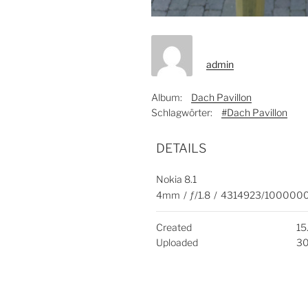
admin
Album:
Dach Pavillon
Schlagwörter:
#Dach Pavillon
DETAILS
Nokia 8.1
4mm
/
ƒ/1.8
/
4314923/100000
Created
15
Uploaded
30