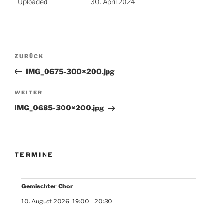
Uploaded
30. April 2024
Beitragsnavigation
Vorheriger
ZURÜCK
Beitrag
IMG_0675-300×200.jpg
Nächster
WEITER
Beitrag
IMG_0685-300×200.jpg
TERMINE
Gemischter Chor
10. August 2026
19:00
-
20:30