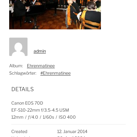
admin
Album:
Ehrenmatinee
Schlagwörter:
#Ehrenmatinee
DETAILS
Canon EOS 70D
EF-S10-22mm f/3.5-4.5 USM
12mm
/
ƒ/4.0
/
1/60s
/
ISO 400
Created
12. Januar 2014