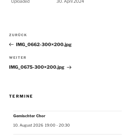
Uploaded
30. April 2024
Beitragsnavigation
Vorheriger
ZURÜCK
Beitrag
IMG_0662-300×200.jpg
Nächster
WEITER
Beitrag
IMG_0675-300×200.jpg
TERMINE
Gemischter Chor
10. August 2026
19:00
-
20:30