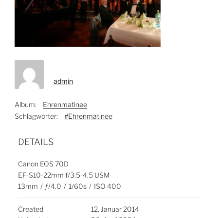
admin
Album:
Ehrenmatinee
Schlagwörter:
#Ehrenmatinee
DETAILS
Canon EOS 70D
EF-S10-22mm f/3.5-4.5 USM
13mm
/
ƒ/4.0
/
1/60s
/
ISO 400
Created
12. Januar 2014