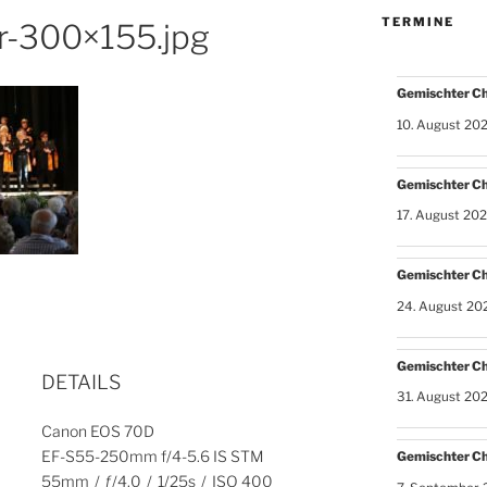
TERMINE
r-300×155.jpg
Gemischter C
10. August 20
Gemischter C
17. August 20
Gemischter C
24. August 20
Gemischter C
DETAILS
31. August 20
Canon EOS 70D
EF-S55-250mm f/4-5.6 IS STM
Gemischter C
55mm
/
ƒ/4.0
/
1/25s
/
ISO 400