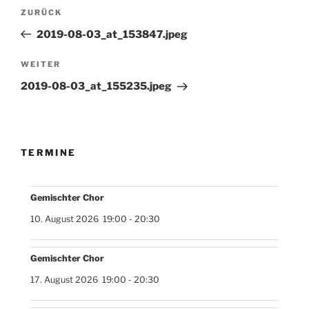
Beitragsnavigation
Vorheriger
ZURÜCK
Beitrag
2019-08-03_at_153847.jpeg
Nächster
WEITER
Beitrag
2019-08-03_at_155235.jpeg
TERMINE
Gemischter Chor
10. August 2026
19:00
-
20:30
Gemischter Chor
17. August 2026
19:00
-
20:30