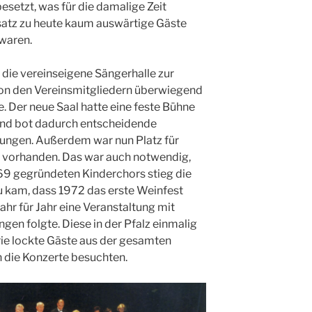
esetzt, was für die damalige Zeit
nsatz zu heute kaum auswärtige Gäste
 waren.
 die vereinseigene Sängerhalle zur
 von den Vereinsmitgliedern überwiegend
e. Der neue Saal hatte eine feste Bühne
nd bot dadurch entscheidende
ungen. Außerdem war nun Platz für
 vorhanden. Das war auch notwendig,
69 gegründeten Kinderchors stieg die
u kam, dass 1972 das erste Weinfest
hr für Jahr eine Veranstaltung mit
ngen folgte. Diese in der Pfalz einmalig
rie lockte Gäste aus der gesamten
 die Konzerte besuchten.