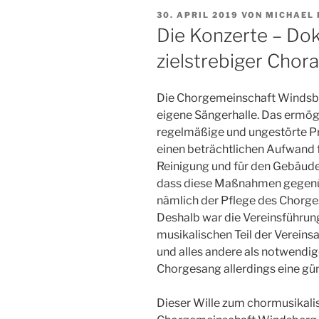
VERÖFFENTLICHT
30. APRIL 2019
VON
MICHAEL 
AM
Die Konzerte – Do
zielstrebiger Chora
Die Chorgemeinschaft Windsber
eigene Sängerhalle. Das ermögl
regelmäßige und ungestörte Pr
einen beträchtlichen Aufwand f
Reinigung und für den Gebäudeu
dass diese Maßnahmen gegenüb
nämlich der Pflege des Chorges
Deshalb war die Vereinsführu
musikalischen Teil der Verein
und alles andere als notwendig
Chorgesang allerdings eine gün
Dieser Wille zum chormusikali