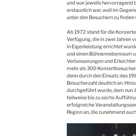
und war jeweils hervorragend b
erstaunlich war, weil im Gege
unter den Besuchern zu finden
Ab 1972 stand für die Konzerte
Verfügung, die in zwei Jahren
in Eigenleistung errichtet wurd
und einen Bühnennebenraum u
Verbesserungen und Erleichter
mehr als 300 Konzertbesucher
denn durch den Einsatz des 19
Besucherzahl deutlich an. Hinz
durchgeführt wurde, dem nun Ja
teilweise bis zu sechs Aufführu
erfolgreiche Veranstaltungsse
Region an, die zunehmend auch