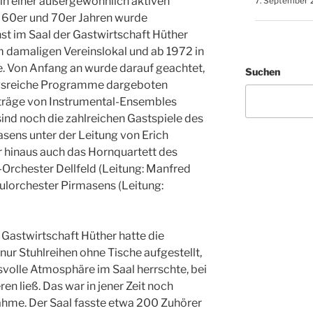
n einer außergewöhnlich aktiven
7. September 
en 60er und 70er Jahren wurde
st im Saal der Gastwirtschaft Hüther
m damaligen Vereinslokal und ab 1972 in
e. Von Anfang an wurde darauf geachtet,
Suchen
ngsreiche Programme dargeboten
rträge von Instrumental-Ensembles
ind noch die zahlreichen Gastspiele des
sens unter der Leitung von Erich
r hinaus auch das Hornquartett des
rchester Dellfeld (Leitung: Manfred
lorchester Pirmasens (Leitung:
 Gastwirtschaft Hüther hatte die
r Stuhlreihen ohne Tische aufgestellt,
volle Atmosphäre im Saal herrschte, bei
en ließ. Das war in jener Zeit noch
hme. Der Saal fasste etwa 200 Zuhörer