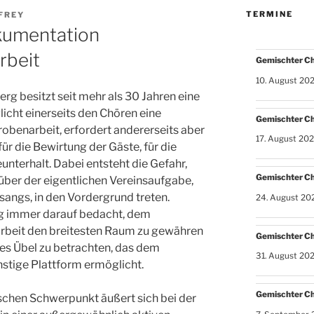
TERMINE
FREY
kumentation
rbeit
Gemischter C
10. August 20
g besitzt seit mehr als 30 Jahren eine
icht einerseits den Chören eine
Gemischter C
obenarbeit, erfordert andererseits aber
17. August 20
ür die Bewirtung der Gäste, für die
nterhalt. Dabei entsteht die Gefahr,
Gemischter C
er der eigentlichen Vereinsaufgabe,
angs, in den Vordergrund treten.
24. August 20
ng immer darauf bedacht, dem
sarbeit den breitesten Raum zu gewähren
Gemischter C
es Übel zu betrachten, das dem
31. August 20
stige Plattform ermöglicht.
Gemischter C
schen Schwerpunkt äußert sich bei der