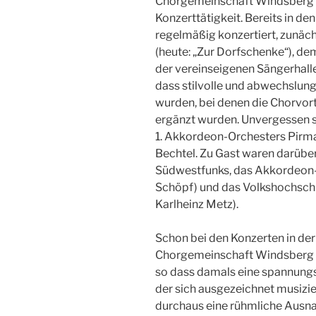
Chorgemeinschaft Windsberg i
Konzerttätigkeit. Bereits in d
regelmäßig konzertiert, zunäch
(heute: „Zur Dorfschenke“), de
der vereinseigenen Sängerhall
dass stilvolle und abwechslu
wurden, bei denen die Chorvo
ergänzt wurden. Unvergessen s
1. Akkordeon-Orchesters Pirma
Bechtel. Zu Gast waren darübe
Südwestfunks, das Akkordeon-O
Schöpf) und das Volkshochschu
Karlheinz Metz).
Schon bei den Konzerten in der
Chorgemeinschaft Windsberg nu
so dass damals eine spannungs
der sich ausgezeichnet musizier
durchaus eine rühmliche Ausna