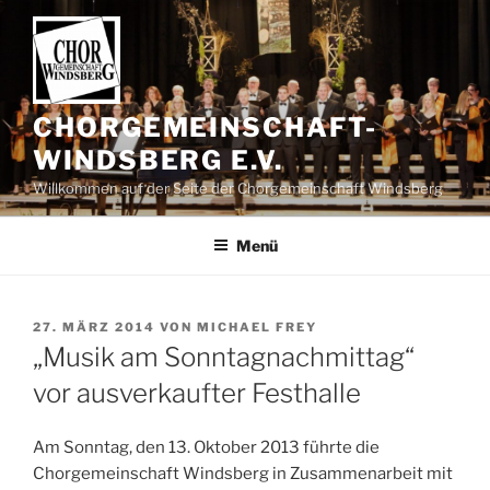
Zum
Inhalt
springen
CHORGEMEINSCHAFT-
WINDSBERG E.V.
Willkommen auf der Seite der Chorgemeinschaft Windsberg
Menü
VERÖFFENTLICHT
27. MÄRZ 2014
VON
MICHAEL FREY
AM
„Musik am Sonntagnachmittag“
vor ausverkaufter Festhalle
Am Sonntag, den 13. Oktober 2013 führte die
Chorgemeinschaft Windsberg in Zusammenarbeit mit