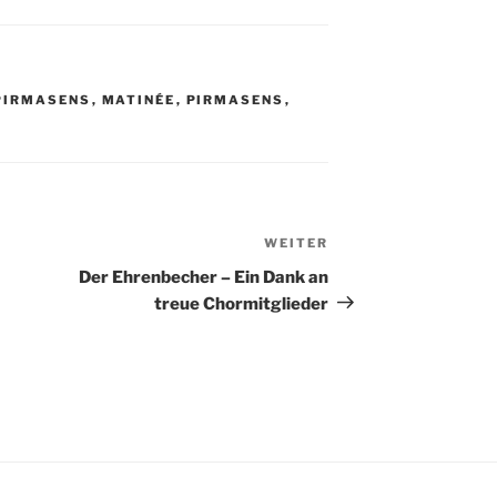
PIRMASENS
,
MATINÉE
,
PIRMASENS
,
WEITER
Nächster
Beitrag
Der Ehrenbecher – Ein Dank an
treue Chormitglieder