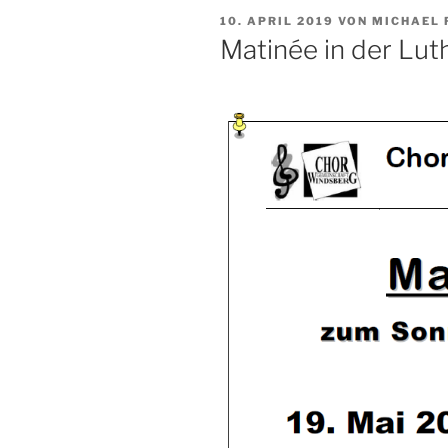
VERÖFFENTLICHT
10. APRIL 2019
VON
MICHAEL 
AM
Matinée in der Lut