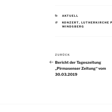
KATEGORIEN
AKTUELL
SCHLAGWÖRTER
KONZERT
,
LUTHERKIRCHE 
WINDSBERG
Beitragsnavigation
Vorheriger
ZURÜCK
Beitrag
Bericht der Tageszeitung
„Pirmasenser Zeitung“ vom
30.03.2019