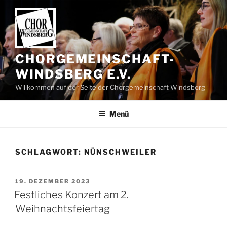
Zum
Inhalt
springen
CHORGEMEINSCHAFT-
WINDSBERG E.V.
Willkommen auf der Seite der Chorgemeinschaft Windsberg
Menü
SCHLAGWORT:
NÜNSCHWEILER
VERÖFFENTLICHT
19. DEZEMBER 2023
AM
Festliches Konzert am 2.
Weihnachtsfeiertag