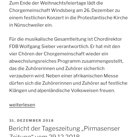
Zum Ende der Weihnachtsfeiertage lädt die
Chorgemeinschaft Windsberg am 26. Dezember zu
einem festlichen Konzert in die Protestantische Kirche
in Nünschweiler ein.
Für die musikalische Gesamtleitung ist Chordirektor
FDB Wolfgang Sieber verantwortlich. Er hat mit den
vier Chören der Chorgemeinschaft wieder ein
abwechslungsreiches Programm zusammengestellt,
das die Zuhörerinnen und Zuhörer sicherlich
verzaubern wird. Neben einer afrikanischen Messe
dürfen sich die Zuhörerinnen und Zuhörer auf festliche
Klängen und alpenländische Volksweisen freuen.
„Festliches
weiterlesen
Konzert
am
VERÖFFENTLICHT
31. DEZEMBER 2018
AM
2.
Bericht der Tageszeitung „Pirmasenser
Weihnachtsfeiertag“
Zeitung“ vom 29.12.2018