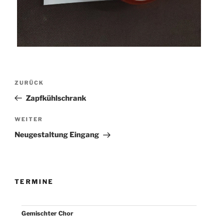
Beitragsnavigation
Vorheriger
ZURÜCK
Beitrag
Zapfkühlschrank
Nächster
WEITER
Beitrag
Neugestaltung Eingang
TERMINE
Gemischter Chor